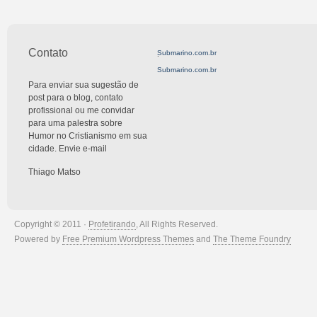
Contato
Submarino.com.br
.
Submarino.com.br
Para enviar sua sugestão de
post para o blog, contato
profissional ou me convidar
para uma palestra sobre
Humor no Cristianismo em sua
cidade. Envie e-mail
Thiago Matso
Copyright © 2011 ·
Profetirando
, All Rights Reserved.
Powered by
Free Premium Wordpress Themes
and
The Theme Foundry