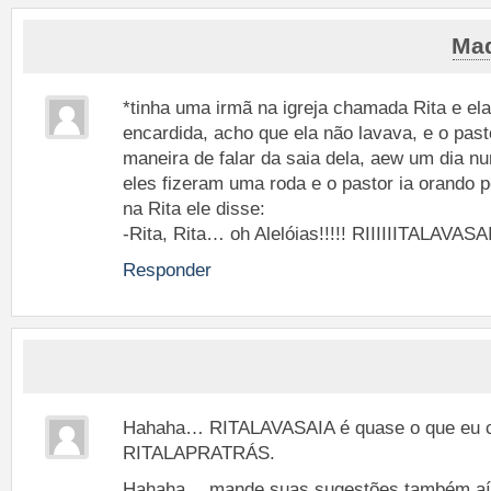
Mad
*tinha uma irmã na igreja chamada Rita e ela
encardida, acho que ela não lavava, e o pas
maneira de falar da saia dela, aew um dia n
eles fizeram uma roda e o pastor ia orando 
na Rita ele disse:
-Rita, Rita… oh Alelóias!!!!! RIIIIIITALAVAS
Responder
Hahaha… RITALAVASAIA é quase o que eu c
RITALAPRATRÁS.
Hahaha… mande suas sugestões também aí 