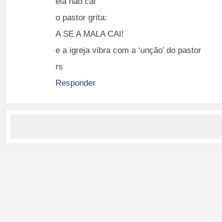
ela não cai
o pastor grita:
A SE A MALA CAI!
e a igreja vibra com a ‘unção’ do pastor
rs
Responder