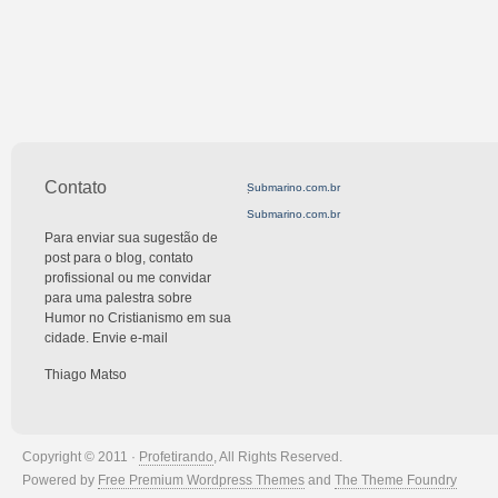
Contato
Submarino.com.br
.
Submarino.com.br
Para enviar sua sugestão de
post para o blog, contato
profissional ou me convidar
para uma palestra sobre
Humor no Cristianismo em sua
cidade. Envie e-mail
Thiago Matso
Copyright © 2011 ·
Profetirando
, All Rights Reserved.
Powered by
Free Premium Wordpress Themes
and
The Theme Foundry