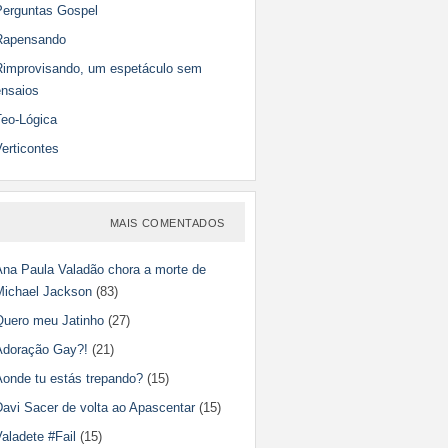
Perguntas Gospel
Rapensando
Rimprovisando, um espetáculo sem
ensaios
Teo-Lógica
erticontes
MAIS COMENTADOS
Ana Paula Valadão chora a morte de
Michael Jackson
(83)
Quero meu Jatinho
(27)
Adoração Gay?!
(21)
Aonde tu estás trepando?
(15)
Davi Sacer de volta ao Apascentar
(15)
aladete #Fail
(15)