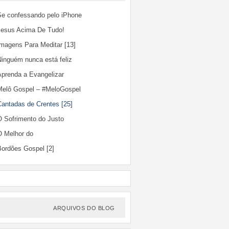
Se confessando pelo iPhone
Jesus Acima De Tudo!
Imagens Para Meditar [13]
Ninguém nunca está feliz
Aprenda a Evangelizar
Melô Gospel – #MeloGospel
Cantadas de Crentes [25]
O Sofrimento do Justo
O Melhor do
Bordões Gospel [2]
ARQUIVOS DO BLOG