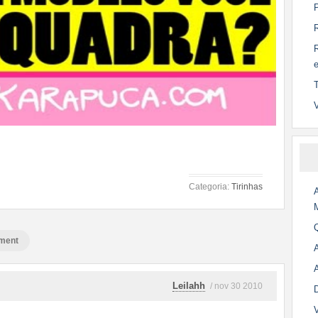
V
Categoria:
Tirinhas
ment
Leilahh
/ nov 30 2010
V