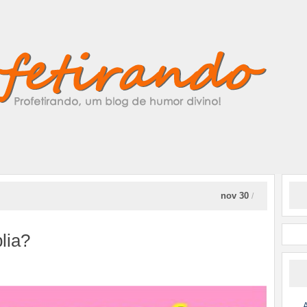
nov 30
/
lia?