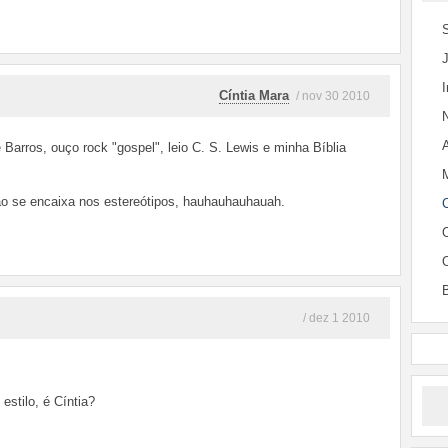
Cíntia Mara
/ nov 30 2010
Barros, ouço rock "gospel", leio C. S. Lewis e minha Bíblia
o se encaixa nos estereótipos, hauhauhauhauah.
/ dez 1 2010
estilo, é Cíntia?