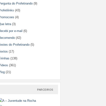
ergunta do Profetirando
(9)
rofetilinks
(43)
Promocoes
(4)
ue letra
(3)
ecebi por e-mail
(6)
Recomendo
(42)
estes do Profetirando
(5)
Textos
(17)
irinhas
(138)
Videos
(361)
Vlog
(21)
PARCEIROS