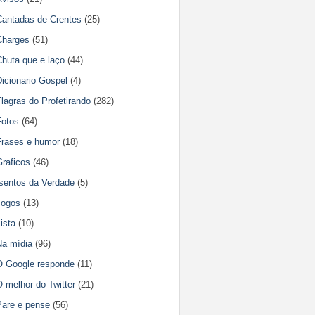
Cantadas de Crentes
(25)
Charges
(51)
Chuta que e laço
(44)
icionario Gospel
(4)
lagras do Profetirando
(282)
Fotos
(64)
Frases e humor
(18)
Graficos
(46)
Isentos da Verdade
(5)
Jogos
(13)
ista
(10)
Na mídia
(96)
O Google responde
(11)
 melhor do Twitter
(21)
Pare e pense
(56)