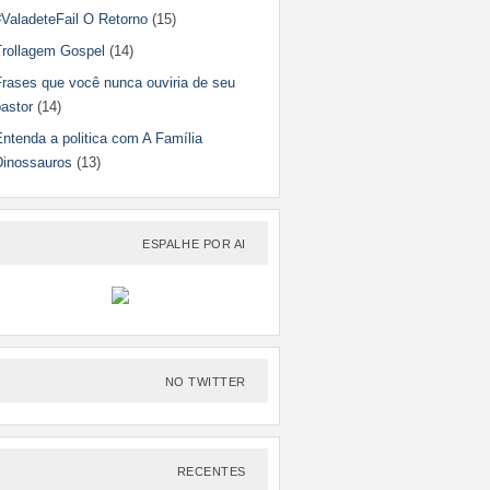
#ValadeteFail O Retorno
(15)
Trollagem Gospel
(14)
Frases que você nunca ouviria de seu
astor
(14)
ntenda a politica com A Família
Dinossauros
(13)
ESPALHE POR AI
NO TWITTER
RECENTES