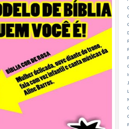
D
F
L
O