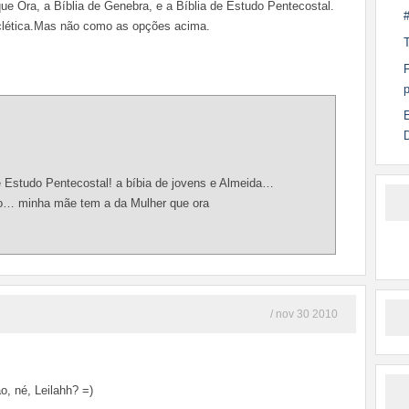
ue Ora, a Bíblia de Genebra, e a Bíblia de Estudo Pentecostal.
eclética.Mas não como as opções acima.
p
E
Estudo Pentecostal! a bíbia de jovens e Almeida…
o… minha mãe tem a da Mulher que ora
/ nov 30 2010
o, né, Leilahh? =)