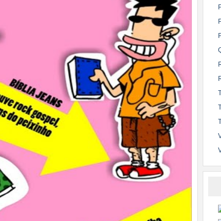
P
P
Q
R
T
T