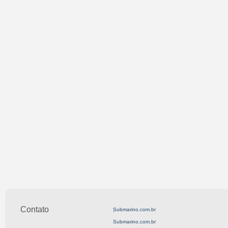
Contato
Submarino.com.br
.
Submarino.com.br