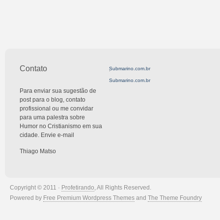
Contato
Submarino.com.br
.
Submarino.com.br
Para enviar sua sugestão de
post para o blog, contato
profissional ou me convidar
para uma palestra sobre
Humor no Cristianismo em sua
cidade. Envie e-mail
Thiago Matso
Copyright © 2011 ·
Profetirando
, All Rights Reserved.
Powered by
Free Premium Wordpress Themes
and
The Theme Foundry