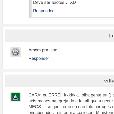
Deve ser Idiotês… XD
Responder
L
Amém pra isso !
Responder
vil
CARA; eu ERREI! kkkkkk.. olha gente eu () s
seis meses na Igreja do e foi alí que a gent
MEGS… só que como eu nao falo portugês di
encabeçado… eis aqui a correçao: Ministerio