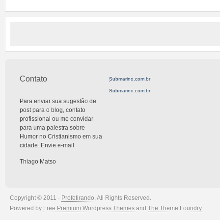
Contato
Submarino.com.br
.
Submarino.com.br
Para enviar sua sugestão de
post para o blog, contato
profissional ou me convidar
para uma palestra sobre
Humor no Cristianismo em sua
cidade. Envie e-mail
Thiago Matso
Copyright © 2011 ·
Profetirando
, All Rights Reserved.
Powered by
Free Premium Wordpress Themes
and
The Theme Foundry